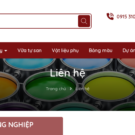
0915 31
xy
Vữa tự san
Vật liệu phụ
Bảng màu
Dự á
Liên hệ
Trang chủ
Liên hệ
NG NGHIỆP