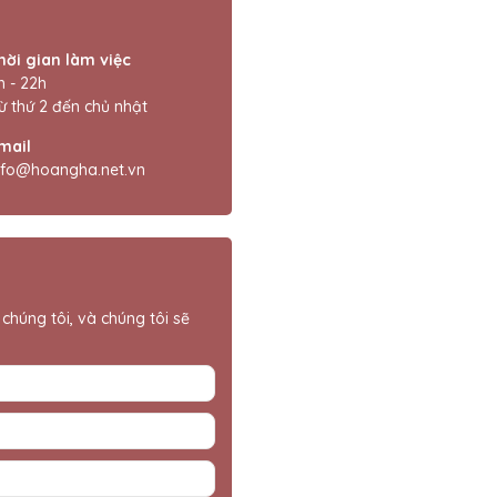
hời gian làm việc
h - 22h
ừ thứ 2 đến chủ nhật
mail
nfo@hoangha.net.vn
chúng tôi, và chúng tôi sẽ