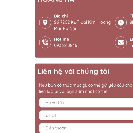
Địa chỉ
T
Số 72C2 KĐT Đại Kim, Hoàng
8
Mai, Hà Nội
T
Hotline
E
0936310846
i
Liên hệ với chúng tôi
Nếu bạn có thắc mắc gì, có thể gửi yêu cầu cho 
liên lạc lại với bạn sớm nhất có thể .