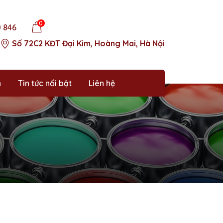
0
0 846
Số 72C2 KĐT Đại Kim, Hoàng Mai, Hà Nội
n
Tin tức nổi bật
Liên hệ