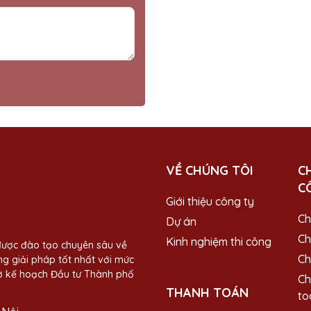
VỀ CHÚNG TÔI
C
C
Giới thiệu công ty
Ch
Dự án
Ch
Kinh nghiệm thi công
được đào tạo chuyên sâu về
Ch
g giải pháp tốt nhất với mức
Sở kế hoạch Đầu tư Thành phố
Ch
THANH TOÁN
to