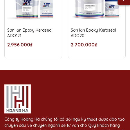
Sơn lăn Epoxy Keraseal
Sơn lăn Epoxy Keraseal
ADO121
ADO20
2.956.000₫
2.700.000₫
Công ty Hoàng Hà chúng tôi có đội ngũ kỹ thuật được đào tạo
chuyên sâu về chuyên ngành sẽ tư vấn cho Quý khách hàng