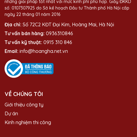
những giải pháp tốt nhất với mức kinh phí phù hợp. Giấy ĐKKD
số: 0107307925 do Sở kế hoạch Đầu tư Thành phố Hà Nội cấp
ngày 22 tháng 01 năm 2016
Địa chỉ:
Số 72C2 KĐT Đại Kim, Hoàng Mai, Hà Nội
Tư vấn bán hàng:
0936310846
Tư vấn kỹ thuật:
0915 310 846
Email:
info@hoangha.net.vn
VỀ CHÚNG TÔI
Giới thiệu công ty
Dự án
Kinh nghiệm thi công