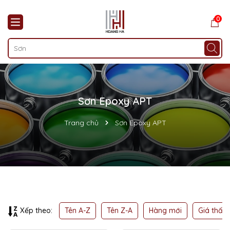
0
Sơn Epoxy APT
Trang chủ
Sơn Epoxy APT
Mã giảm giá:
Ngày hết hạn:
Điều kiện:
Tên A-Z
Tên Z-A
Hàng mới
Giá thấp
Xếp theo: