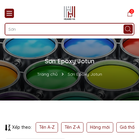
0
Sơn Epoxy Jotun
Trang chủ
Sơn Epoxy Jotun
Mã giảm giá:
Ngày hết hạn:
Điều kiện:
Tên A-Z
Tên Z-A
Hàng mới
Giá thấp
Xếp theo: