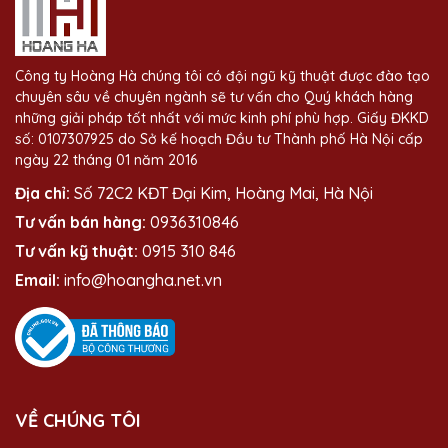
Công ty Hoàng Hà chúng tôi có đội ngũ kỹ thuật được đào tạo
chuyên sâu về chuyên ngành sẽ tư vấn cho Quý khách hàng
những giải pháp tốt nhất với mức kinh phí phù hợp. Giấy ĐKKD
số: 0107307925 do Sở kế hoạch Đầu tư Thành phố Hà Nội cấp
ngày 22 tháng 01 năm 2016
Địa chỉ:
Số 72C2 KĐT Đại Kim, Hoàng Mai, Hà Nội
Tư vấn bán hàng:
0936310846
Tư vấn kỹ thuật:
0915 310 846
Email:
info@hoangha.net.vn
VỀ CHÚNG TÔI