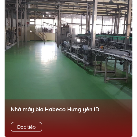
Nhà máy bia Habeco Hưng yên ID
+ Dự án: Nhà máy bia Habeco Hưng yên ID + Diện tích:
Đọc tiếp
2.000 m² + Hạng mục: Thi công sơn PU Ucrete MF dày