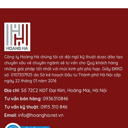
4mm- Green. Hãng sơn BASF + Đơn vị...
Công ty Hoàng Hà chúng tôi có đội ngũ kỹ thuật được đào tạo
chuyên sâu về chuyên ngành sẽ tư vấn cho Quý khách hàng
những giải pháp tốt nhất với mức kinh phí phù hợp. Giấy ĐKKD
số: 0107307925 do Sở kế hoạch Đầu tư Thành phố Hà Nội cấp
ngày 22 tháng 01 năm 2016
Địa chỉ:
Số 72C2 KĐT Đại Kim, Hoàng Mai, Hà Nội
Tư vấn bán hàng:
0936310846
Tư vấn kỹ thuật:
0915 310 846
Email:
info@hoangha.net.vn