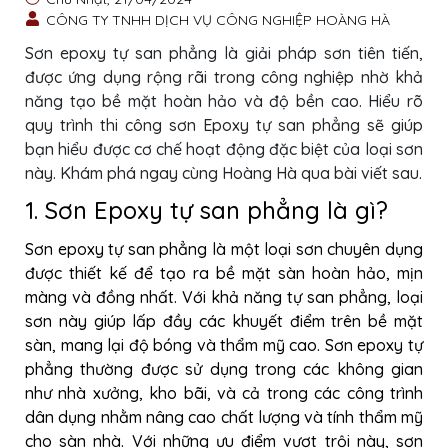
CÔNG TY TNHH DỊCH VỤ CÔNG NGHIỆP HOÀNG HÀ
Sơn epoxy tự san phẳng là giải pháp sơn tiên tiến,
được ứng dụng rộng rãi trong công nghiệp nhờ khả
năng tạo bề mặt hoàn hảo và độ bền cao. Hiểu rõ
quy trình thi công sơn Epoxy tự san phẳng sẽ giúp
bạn hiểu được cơ chế hoạt động đặc biệt của loại sơn
này. Khám phá ngay cùng Hoàng Hà qua bài viết sau.
1. Sơn Epoxy tự san phẳng là gì?
Sơn epoxy tự san phẳng là một loại sơn chuyên dụng
được thiết kế để tạo ra bề mặt sàn hoàn hảo, mịn
màng và đồng nhất. Với khả năng tự san phẳng, loại
sơn này giúp lấp đầy các khuyết điểm trên bề mặt
sàn, mang lại độ bóng và thẩm mỹ cao. Sơn epoxy tự
phẳng thường được sử dụng trong các không gian
như nhà xưởng, kho bãi, và cả trong các công trình
dân dụng nhằm nâng cao chất lượng và tính thẩm mỹ
cho sàn nhà. Với những ưu điểm vượt trội này, sơn