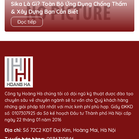
Sika Là Gì? Toàn Bộ Ứng Dụng Chống Thấm
& Xây Dựng Bạn Cần Biết
Cái tên Sika xuất hiện ở hầu hết các công trình xây dựng
Đọc tiếp
— từ căn nhà phố bình thường đến những tòa nhà cao
tầng hay nhà máy công...
Công ty Hoàng Hà chúng tôi có đội ngũ kỹ thuật được đào tạo
chuyên sâu về chuyên ngành sẽ tư vấn cho Quý khách hàng
những giải pháp tốt nhất với mức kinh phí phù hợp. Giấy ĐKKD
số: 0107307925 do Sở kế hoạch Đầu tư Thành phố Hà Nội cấp
ngày 22 tháng 01 năm 2016
Địa chỉ:
Số 72C2 KĐT Đại Kim, Hoàng Mai, Hà Nội
Tư vấn bán hàng:
0936310846