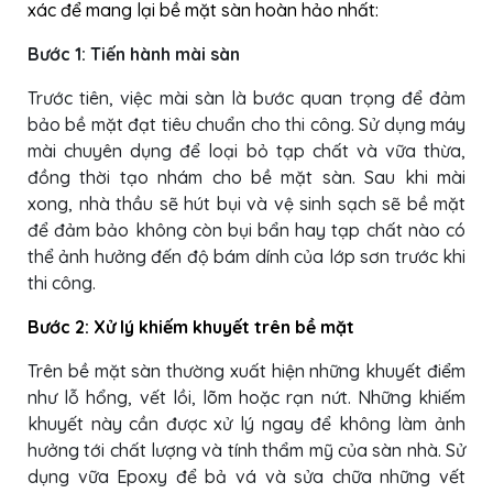
xác để mang lại bề mặt sàn hoàn hảo nhất:
Bước 1: Tiến hành mài sàn
Trước tiên, việc mài sàn là bước quan trọng để đảm
bảo bề mặt đạt tiêu chuẩn cho thi công. Sử dụng máy
mài chuyên dụng để loại bỏ tạp chất và vữa thừa,
đồng thời tạo nhám cho bề mặt sàn. Sau khi mài
xong, nhà thầu sẽ hút bụi và vệ sinh sạch sẽ bề mặt
để đảm bảo không còn bụi bẩn hay tạp chất nào có
thể ảnh hưởng đến độ bám dính của lớp sơn trước khi
thi công.
Bước 2: Xử lý khiếm khuyết trên bề mặt
Trên bề mặt sàn thường xuất hiện những khuyết điểm
như lỗ hổng, vết lồi, lõm hoặc rạn nứt. Những khiếm
khuyết này cần được xử lý ngay để không làm ảnh
hưởng tới chất lượng và tính thẩm mỹ của sàn nhà. Sử
dụng vữa Epoxy để bả vá và sửa chữa những vết