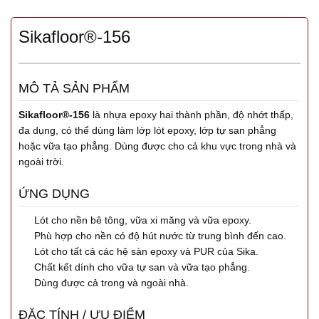
Sikafloor®-156
MÔ TẢ SẢN PHẨM
Sikafloor®-156
là nhựa epoxy hai thành phần, độ nhớt thấp,
đa dụng, có thể dùng làm lớp lót epoxy, lớp tự san phẳng
hoặc vữa tạo phẳng. Dùng được cho cả khu vực trong nhà và
ngoài trời.
ỨNG DỤNG
Lót cho nền bê tông, vữa xi măng và vữa epoxy.
Phù hợp cho nền có độ hút nước từ trung bình đến cao.
Lót cho tất cả các hệ sàn epoxy và PUR của Sika.
Chất kết dính cho vữa tự san và vữa tạo phẳng.
Dùng được cả trong và ngoài nhà.
ĐẶC TÍNH / ƯU ĐIỂM