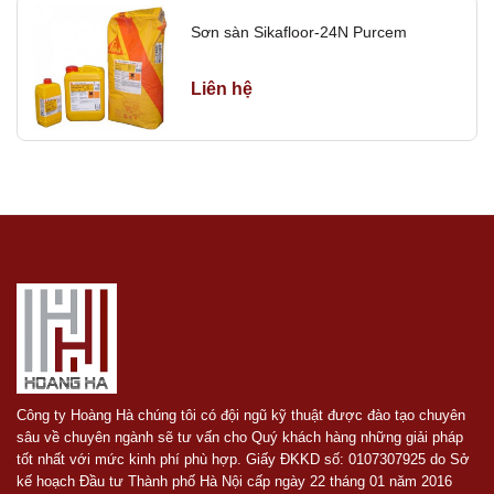
Sản phẩm có dung môi:
Sơn sàn Sikafloor-24N Purcem
+10°C: 36h – 6 ngày
+20°C: 24h – 4 ngày
Liên hệ
+30°C: 12h – 2 ngày
HƯỚNG DẪN THI CÔNG
Chuẩn bị bề mặt
Bề mặt bê tông phải cứng, sạch, không bụi, dầu mỡ, sơn cũ
hay tạp chất. Loại bỏ lớp bề mặt yếu, xử lý khuyết tật bằng vật
liệu Sikafloor® hoặc Sikadur®. Làm sạch hoàn toàn bằng máy
hút bụi công nghiệp trước khi thi công.
Trộn
Khuấy đều phần A (nhựa) ở tốc độ thấp (300–400 vòng/phút).
Thêm phần B (chất đóng rắn) vào phần A, trộn 3 phút đến khi
Công ty Hoàng Hà chúng tôi có đội ngũ kỹ thuật được đào tạo chuyên
đồng nhất. Nếu làm vữa, cho cát thạch anh khô và Extender T
sâu về chuyên ngành sẽ tư vấn cho Quý khách hàng những giải pháp
vào, trộn thêm 2 phút. Trộn nguyên bộ, không chia nhỏ.
tốt nhất với mức kinh phí phù hợp. Giấy ĐKKD số: 0107307925 do Sở
kế hoạch Đầu tư Thành phố Hà Nội cấp ngày 22 tháng 01 năm 2016
Thi công