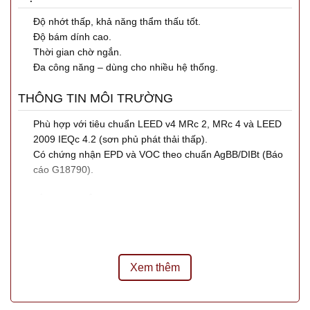
Độ nhớt thấp, khả năng thẩm thấu tốt.
Độ bám dính cao.
Thời gian chờ ngắn.
Đa công năng – dùng cho nhiều hệ thống.
THÔNG TIN MÔI TRƯỜNG
Phù hợp với tiêu chuẩn LEED v4 MRc 2, MRc 4 và LEED
2009 IEQc 4.2 (sơn phủ phát thải thấp).
Có chứng nhận EPD và VOC theo chuẩn AgBB/DIBt (Báo
cáo G18790).
CHỨNG NHẬN
CE – EN 1504-2: Sản phẩm bảo vệ bề mặt bê tông.
CE – EN 13813: Vật liệu nhựa sàn cho nội thất.
Xem thêm
THÔNG TIN SẢN PHẨM
Thành phần
Nhựa epoxy hai thành phần