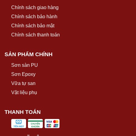
Chính sách giao hàng
Tham khảo Bảng Dữ liệu An toàn (SDS) để biết chi tiết về bảo
quản, vận chuyển và xử lý sản phẩm. VOC tối đa < 500 g/l
Chính sách bảo hành
theo EU 2004/42/CE.
Chính sách bảo mật
Chính sách thanh toán
SẢN PHẨM CHÍNH
Sơn sàn PU
Sơn Epoxy
Vữa tự san
Vật liệu phụ
THANH TOÁN